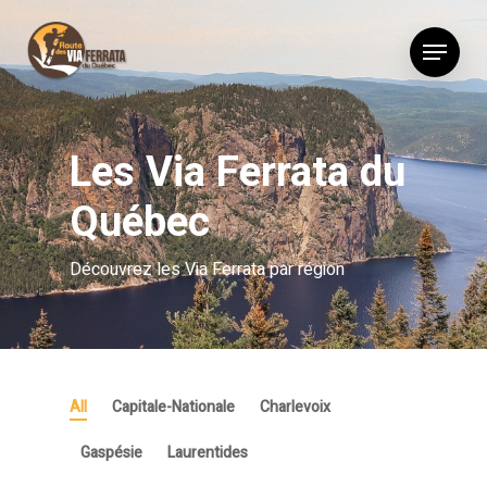
Skip
Menu
to
main
content
Les Via Ferrata du
Québec
Découvrez les Via Ferrata par région
All
Capitale-Nationale
Charlevoix
Gaspésie
Laurentides